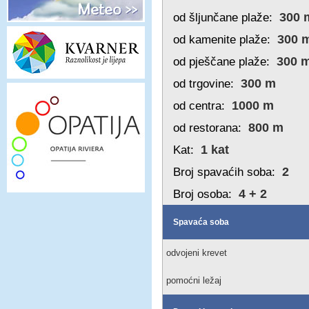
300 
od šljunčane plaže:
300 
od kamenite plaže:
300 
od pješčane plaže:
300 m
od trgovine:
1000 m
od centra:
800 m
od restorana:
1 kat
Kat:
2
Broj spavaćih soba:
4 + 2
Broj osoba:
Spavaća soba
odvojeni krevet
pomoćni ležaj