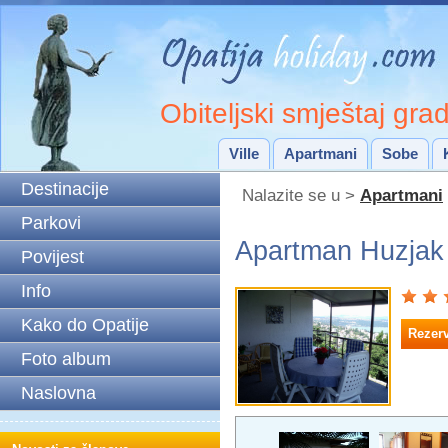
Obiteljski smještaj gra
Ville
Apartmani
Sobe
Destinacije
Nalazite se u >
Apartmani
Parkovi
Apartman Huzjak 
Povijest
Info
Kako do Opatije
Rezerv
Foto album
Naslovna