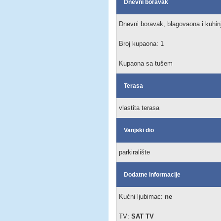
Dnevni boravak
Dnevni boravak, blagovaona i kuhinj
Broj kupaona: 1
Kupaona sa tušem
Terasa
vlastita terasa
Vanjski dio
parkiralište
Dodatne informacije
Kućni ljubimac:
ne
TV:
SAT TV