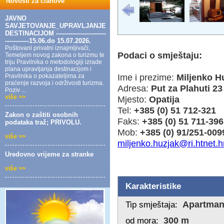
Novosti za članove
JAVNO
SAVJETOVANJE_UPRAVLJANJE
DESTINACIJOM -------------------------
------------15.06.do 15.07.2026.
Poštovani privatni iznajmljivači,
Podaci o smještaju:
Temeljem novog zakona o turizmu te
triju Pravilnika o metodologiji izrade
plana upravljanja destinacijom i
Ime i prezime:
Miljenko H
Pravilnika o pokazateljima za
praćenje razvoja i održivosti turizma.
Adresa:
Put za Plahuti 23
Poziv ...
više >>
Mjesto:
Opatija
Tel:
+385 (0) 51 712-321
Zakon o zaštiti osobnih
Faks:
+385 (0) 51 711-396
podataka traž; PRIVOLU.
Mob:
+385 (0) 91/251-009
više >>
miljenko.huzjak@ri.htnet.h
Uredovno vrijeme za stranke
više >>
Karakteristike
Apartma
Tip smještaja:
300 m
od mora: