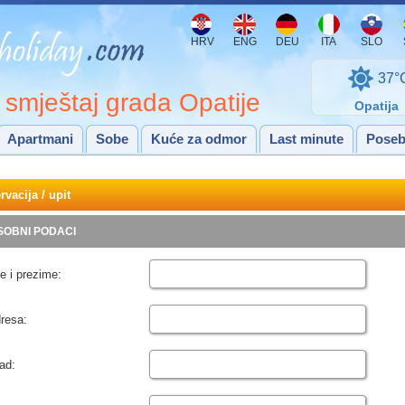
HRV
ENG
DEU
ITA
SLO
37°
i smještaj grada Opatije
Opatija
Apartmani
Sobe
Kuće za odmor
Last minute
Poseb
rvacija / upit
OBNI PODACI
e i prezime:
resa:
ad: