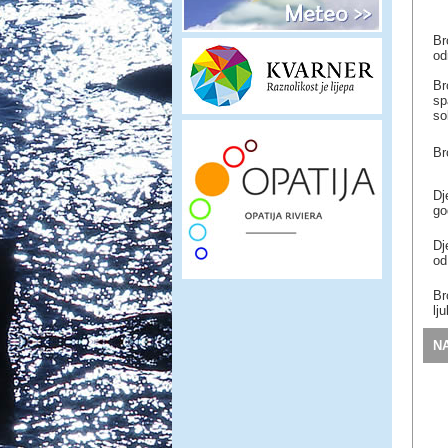
Br
od
Br
sp
so
Br
Dj
go
Dj
od
Br
lj
N