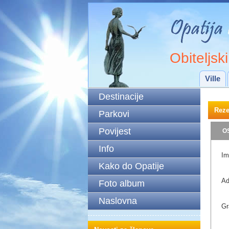
Obiteljsk
Ville
Destinacije
Reze
Parkovi
Povijest
OS
Info
Im
Kako do Opatije
Ad
Foto album
Naslovna
Gr