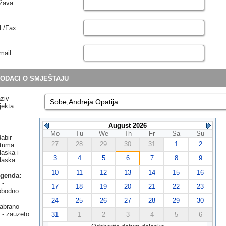
žava:
l./Fax:
mail:
DACI O SMJEŠTAJU
ziv
jekta:
August 2026
Mo
Tu
We
Th
Fr
Sa
Su
abir
27
28
29
30
31
1
2
tuma
laska i
3
4
5
6
7
8
9
laska:
10
11
12
13
14
15
16
genda:
-
17
18
19
20
21
22
23
obodno
-
24
25
26
27
28
29
30
abrano
- zauzeto
31
1
2
3
4
5
6