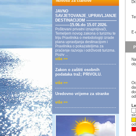
Novosti za članove
Dr
JAVNO
SAVJETOVANJE_UPRAVLJANJE
Te
DESTINACIJOM -------------------------
------------15.06.do 15.07.2026.
Poštovani privatni iznajmljivači,
E-
Temeljem novog zakona o turizmu te
triju Pravilnika o metodologiji izrade
plana upravljanja destinacijom i
Pravilnika o pokazateljima za
PO
praćenje razvoja i održivosti turizma.
Poziv ...
više >>
Na
ob
Zakon o zaštiti osobnih
podataka traž; PRIVOLU.
Od
više >>
da
do
Uredovno vrijeme za stranke
od
više >>
Le
sl
od