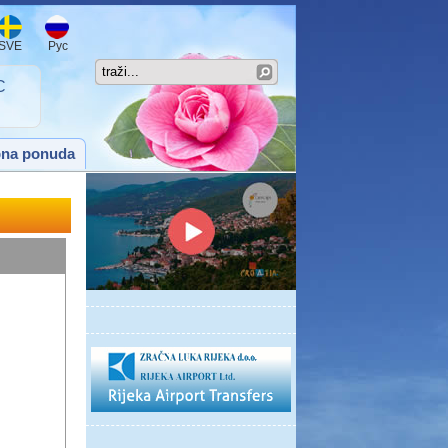
SVE
Рус
C
na ponuda