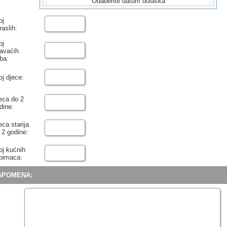
Odaberite datum dolaska
oj
raslih:
oj
avaćih
ba:
oj djece:
eca do 2
dine:
eca starija
 2 godine:
oj kućnih
ubimaca:
APOMENA: