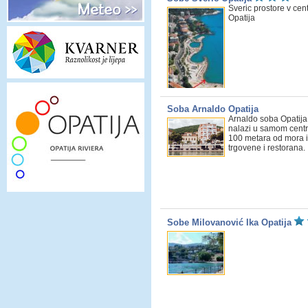
Sveric prostore v cen
Opatija
Soba Arnaldo Opatija
Arnaldo soba Opatija
nalazi u samom centr
100 metara od mora i
trgovene i restorana.
Sobe Milovanović Ika Opatija