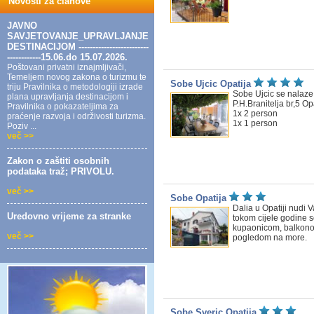
Novosti za članove
JAVNO
SAVJETOVANJE_UPRAVLJANJE
DESTINACIJOM -------------------------
------------15.06.do 15.07.2026.
Poštovani privatni iznajmljivači,
Temeljem novog zakona o turizmu te
Sobe Ujcic Opatija
triju Pravilnika o metodologiji izrade
Sobe Ujcic se nalaze 
plana upravljanja destinacijom i
P.H.Branitelja br,5 Opa
Pravilnika o pokazateljima za
1x 2 person
praćenje razvoja i održivosti turizma.
1x 1 person
Poziv ...
več >>
Zakon o zaštiti osobnih
podataka traž; PRIVOLU.
več >>
Sobe Opatija
Dalia u Opatiji nudi 
Uredovno vrijeme za stranke
tokom cijele godine 
kupaonicom, balkono
več >>
pogledom na more.
Sobe Sveric Opatija