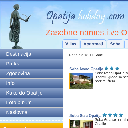
Zasebne namestitve Op
Villas
Apartmaji
Sobe
Destinacija
Nahajate se u >
Sobe
Parks
Sobe Ivano Opatija
Zgodovina
Sobe Ivano Opatija s
u centru grada sa be
parkiralištem.
Info
Kako do Opatije
Foto album
Naslovna
Soba Gala Opatija
Soba Gala se nalazi 
Opatije